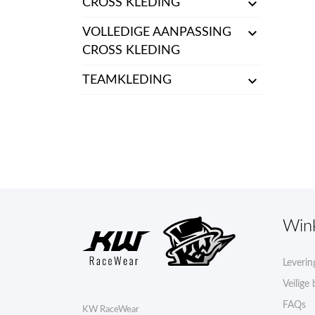

CROSS KLEDING

VOLLEDIGE AANPASSING
CROSS KLEDING

TEAMKLEDING
Win
Leverin
Veilige 
FAQs
KW RaceWear