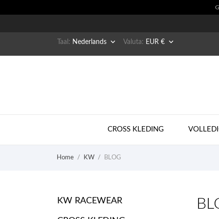


Taal:
Nederlands
Valuta:
EUR €
CROSS KLEDING
VOLLEDI
Home
KW
BLOG
BL
KW RACEWEAR