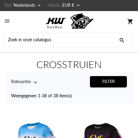


Taal:
Nederlands
Valuta:
EUR €

shopping_cart

CROSSTRUIEN

Relevantie
FILTER
Weergegeven 1-38 of 38 item(s)