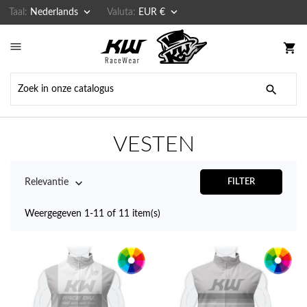


Taal:
Nederlands
Valuta:
EUR €

shopping_cart

VESTEN

Relevantie
FILTER
Weergegeven 1-11 of 11 item(s)