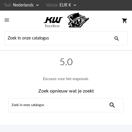


Taal:
Nederlands
Valuta:
EUR €

shopping_cart

5.0
Excuses voor het ongemak.
Zoek opnieuw wat je zoekt
