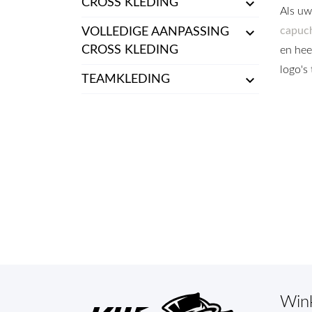

CROSS KLEDING
Als uw

capuc
VOLLEDIGE AANPASSING
CROSS KLEDING
en hee
logo's

TEAMKLEDING
Win