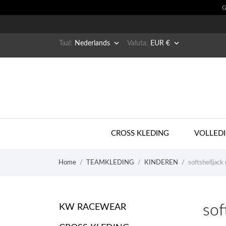


Taal:
Nederlands
Valuta:
EUR €
CROSS KLEDING
VOLLEDI
Home
TEAMKLEDING
KINDEREN
softshelljac
sof
KW RACEWEAR