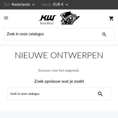


Taal:
Nederlands
Valuta:
EUR €

shopping_cart

NIEUWE ONTWERPEN
Excuses voor het ongemak.
Zoek opnieuw wat je zoekt
