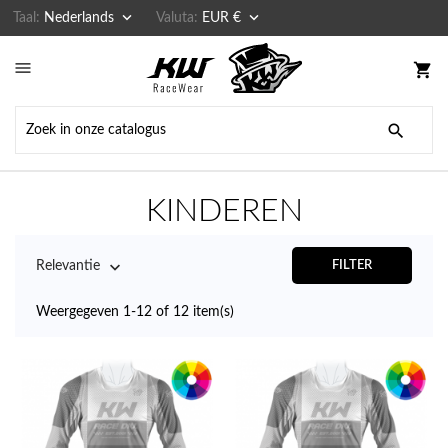


Taal:
Nederlands
Valuta:
EUR €

shopping_cart

KINDEREN

Relevantie
FILTER
Weergegeven 1-12 of 12 item(s)