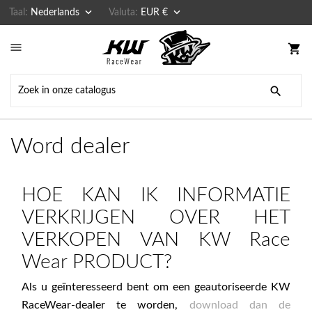


Taal:
Nederlands
Valuta:
EUR €

shopping_cart

Word dealer
HOE KAN IK INFORMATIE
VERKRIJGEN OVER HET
VERKOPEN VAN KW Race
Wear PRODUCT?
Als u geïnteresseerd bent om een geautoriseerde KW
RaceWear-dealer te worden,
download dan de