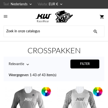


Taal:
Nederlands
Valuta:
EUR €

shopping_cart

CROSSPAKKEN

Relevantie
FILTER
Weergegeven 1-43 of 43 item(s)