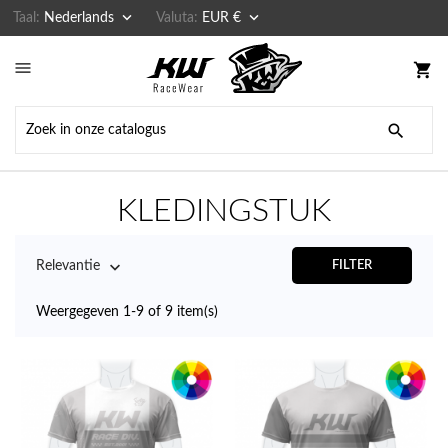


Taal:
Nederlands
Valuta:
EUR €

shopping_cart

KLEDINGSTUK

Relevantie
FILTER
Weergegeven 1-9 of 9 item(s)