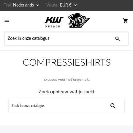


Taal:
Nederlands
Valuta:
EUR €

shopping_cart

COMPRESSIESHIRTS
Excuses voor het ongemak.
Zoek opnieuw wat je zoekt
