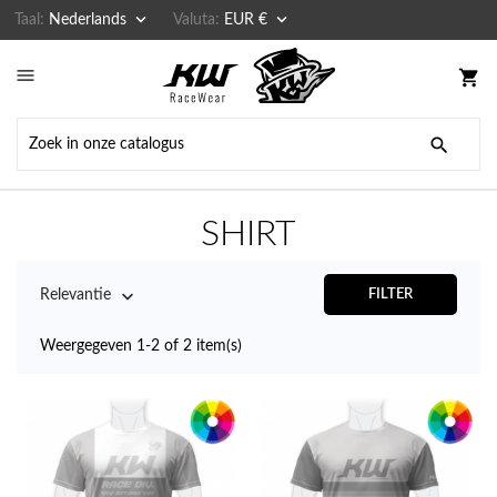


Taal:
Nederlands
Valuta:
EUR €

shopping_cart

SHIRT

Relevantie
FILTER
Weergegeven 1-2 of 2 item(s)