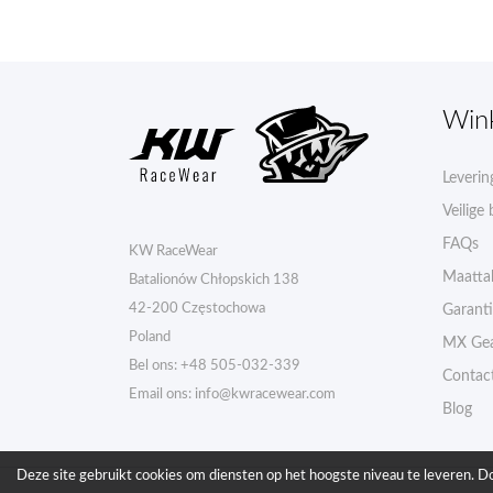
Win
Leverin
Veilige 
FAQs
KW RaceWear
Maatta
Batalionów Chłopskich 138
42-200 Częstochowa
Garant
Poland
MX Gea
Bel ons:
+48 505-032-339
Contac
Email ons:
info@kwracewear.com
Blog
Deze site gebruikt cookies om diensten op het hoogste niveau te leveren. Do