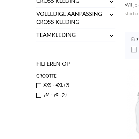

CROSS KLEDING
Wil je

shirtco
VOLLEDIGE AANPASSING
CROSS KLEDING

TEAMKLEDING
Er z
FILTEREN OP
GROOTTE
XXS - 4XL
(9)
yM - yXL
(2)