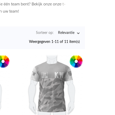
t je één team bent? Bekijk onze onze
t-
n uw team!

Sorteer op:
Relevantie
Weergegeven 1-11 of 11 item(s)