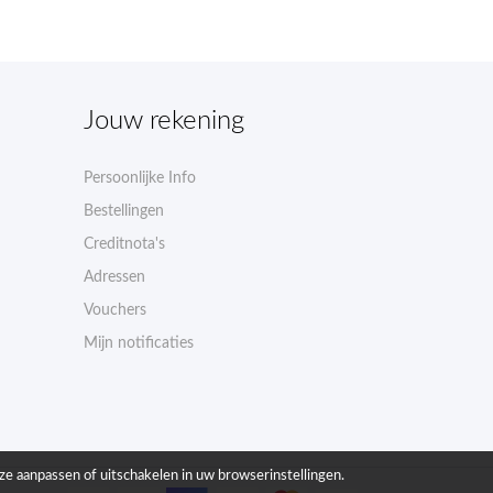
Jouw rekening
Persoonlijke Info
Bestellingen
Creditnota's
Adressen
Vouchers
Mijn notificaties
ze aanpassen of uitschakelen in uw browserinstellingen.