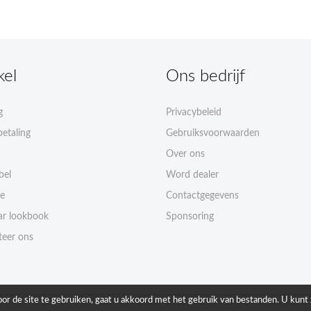
kel
Ons bedrijf
g
Privacybeleid
betaling
Gebruiksvoorwaarden
Over ons
bel
Word dealer
ie
Contactgegevens
r lookbook
Sponsoring
teer ons
or de site te gebruiken, gaat u akkoord met het gebruik van bestanden. U kunt 