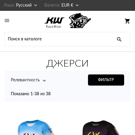


Язык:
Русский
Валюта:
EUR €

shopping_cart

ДЖЕРСИ

Релевантность
ФИЛЬТР
Показано 1-38 из 38