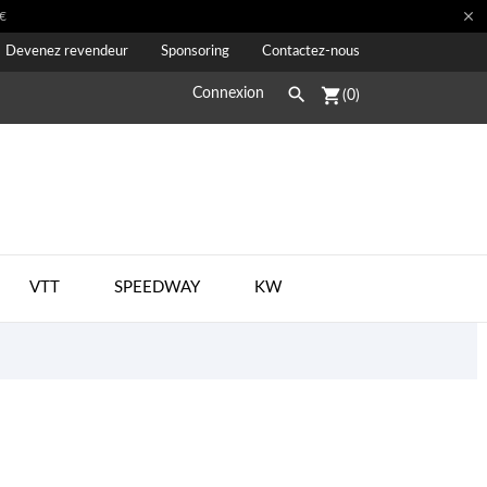

€
Devenez revendeur
Sponsoring
Contactez-nous

shopping_cart
Connexion
(0)
VTT
SPEEDWAY
KW