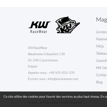
Mag
Livrais
Paiemen
FAQs
KW RaceWear
Tableau 
Batalionów Chłopskich 138
42-200 Częstochowa
Garant
Poland
MX Gea
Appelez-nous :
+48 505-032-339
Contac
Écrivez-nous :
info@kwracewear.com
Blog
Ce site utilise des cookies pour fournir des services au plus haut niveau. En ut
© 2026 - KW RaceWear All Right Reserved