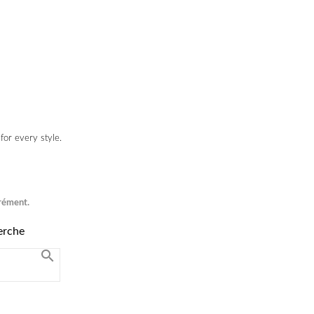
for every style.
grément.
erche
