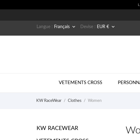


Langue :
Français
Devise :
EUR €
VETEMENTS CROSS
PERSONN
KW RaceWear
Clothes
Women
Wo
KW RACEWEAR