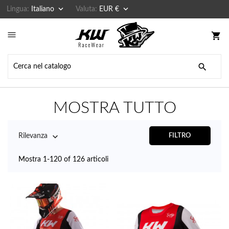


Lingua:
Italiano
Valuta:
EUR €

shopping_cart

MOSTRA TUTTO

Rilevanza
FILTRO
Mostra 1-120 of 126 articoli