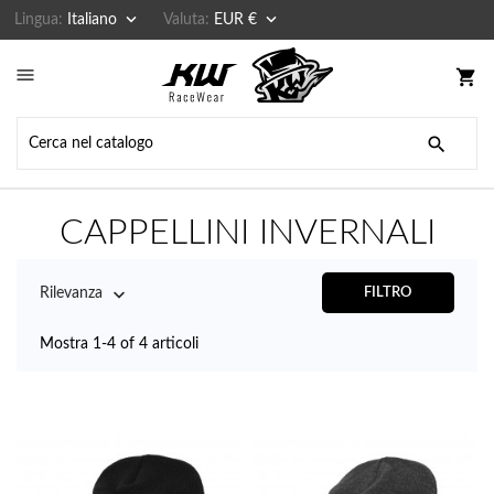


Lingua:
Italiano
Valuta:
EUR €

shopping_cart

CAPPELLINI INVERNALI

Rilevanza
FILTRO
Mostra 1-4 of 4 articoli