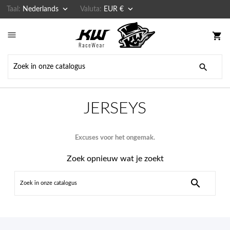


Taal:
Nederlands
Valuta:
EUR €

shopping_cart

JERSEYS
Excuses voor het ongemak.
Zoek opnieuw wat je zoekt
