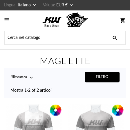


Lingua:
Italiano
Valuta:
EUR €

shopping_cart

MAGLIETTE

Rilevanza
FILTRO
Mostra 1-2 of 2 articoli