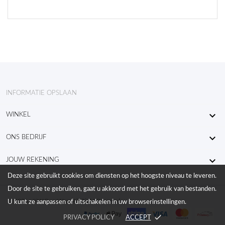
INFORMATIE OPSLAAN

WINKEL

ONS BEDRIJF

JOUW REKENING
Deze site gebruikt cookies om diensten op het hoogste niveau te leveren.
Door de site te gebruiken, gaat u akkoord met het gebruik van bestanden.
© 2026 - KW RaceWear All Right Reserved
U kunt ze aanpassen of uitschakelen in uw browserinstellingen.
done
PRIVACY POLICY
ACCEPT