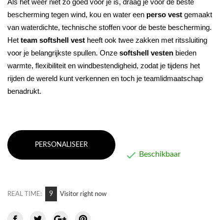
Als het weer niet zo goed voor je is, draag je voor de beste 
bescherming tegen wind, kou en water een 
perso
vest
 gemaakt 
van waterdichte, technische stoffen voor de beste bescherming. 
Het 
team
softshell vest
 heeft ook twee zakken met ritssluiting 
voor je belangrijkste spullen. Onze 
softshell vesten 
bieden 
warmte, flexibiliteit en windbestendigheid, zodat je tijdens het 
rijden de wereld kunt verkennen en toch je teamlidmaatschap 
benadrukt.
PERSONALISEER

Beschikbaar
11
REAL TIME:
Visitor right now