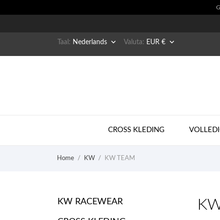


Taal:
Nederlands
Valuta:
EUR €
CROSS KLEDING
VOLLEDI
Home
KW
KW TEAM
KW
KW RACEWEAR