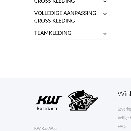

CROSS KLEDING

VOLLEDIGE AANPASSING
CROSS KLEDING

TEAMKLEDING
Win
Leverin
Veilige 
FAQs
KW RaceWear