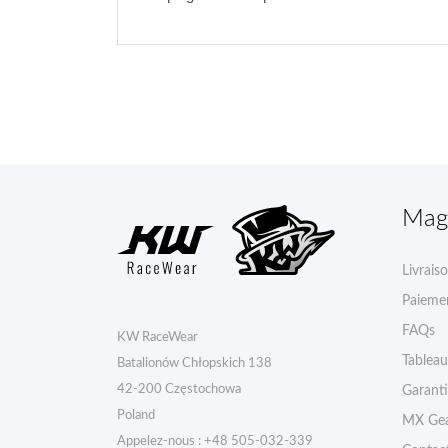
Mag
Livrais
Paiemen
FAQs
KW RaceWear
Tableau 
Batalionów Chłopskich 138
42-200 Częstochowa
Garant
Poland
MX Gea
Appelez-nous :
+48 505-032-339