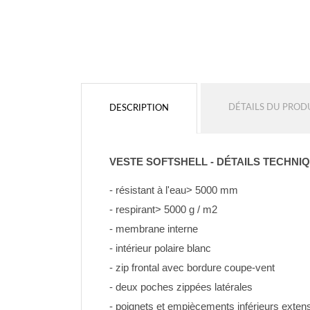
Couleur du contour
Sans contour
Sans contour
AJOUTER
AJOUTER
DÉTAILS DU PROD
DESCRIPTION
VESTE SOFTSHELL - DÉTAILS TECHNI
- résistant à l'eau> 5000 mm
- respirant> 5000 g / m2
- membrane interne
- intérieur polaire blanc
- zip frontal avec bordure coupe-vent
- deux poches zippées latérales
- poignets et empiècements inférieurs exten