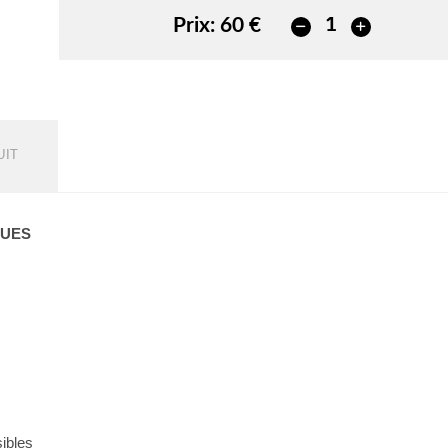
Prix:
60 €
UIT
QUES
sibles