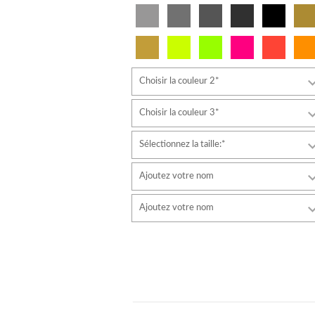
Choisir la couleur 2*
Choisir la couleur 3*
Sélectionnez la taille:*
Ajoutez votre nom
Police de caractère
Ajoutez votre nom
style
Police de caractère
Couleur de la police
style
Couleur de la police
Couleur du contour