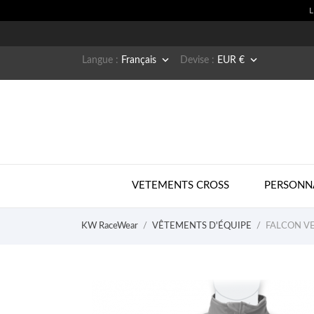


Langue :
Français
Devise :
EUR €
VETEMENTS CROSS
PERSONN
KW RaceWear
VÊTEMENTS D'ÉQUIPE
FALCON VE