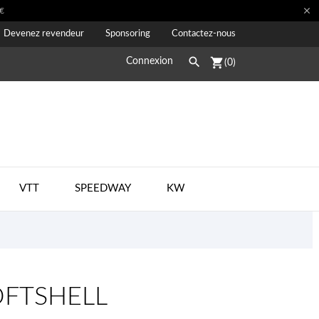

€
Devenez revendeur
Sponsoring
Contactez-nous

shopping_cart
Connexion
(0)
VTT
SPEEDWAY
KW
OFTSHELL