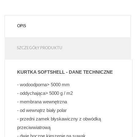
OPIS
SZCZEGÓŁY PRODUKTU
KURTKA SOFTSHELL - DANE TECHNICZNE
- wodoodporna> 5000 mm
- oddychająca> 5000 g / m2
- membrana wewnętrzna
- od wewnątrz biały polar
- przedni zamek błyskawiczny z obwódką 
przeciwwiatrową
- dwie boczne kieszenie na suwak