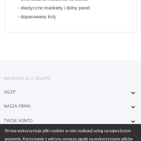
- elastyczne mankiety i dolny panel
- dopasowany krój
INFORMACJA O SKLEPIE

SKLEP

NASZA FIRMA

TWOJE KONTO
Strona wykorzystuje pliki cookies w celu realizacji usług na najwyższym
poziomie. Korzystanie z witryny oznacza zgodę na wykorzystanie plików