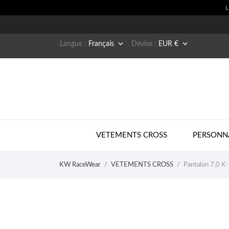


Langue :
Français
Devise :
EUR €
VETEMENTS CROSS
PERSONN
KW RaceWear
VETEMENTS CROSS
Pantalon 7.0 