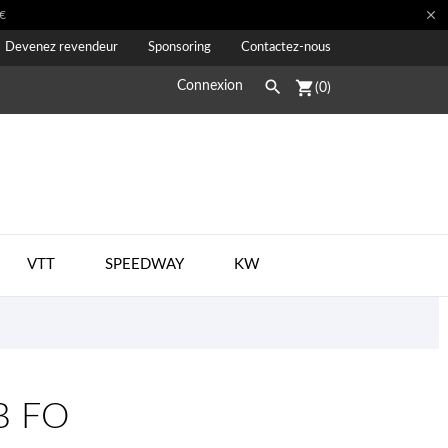

€
Devenez revendeur
Sponsoring
Contactez-nous

shopping_cart
Connexion
(0)
VTT
SPEEDWAY
KW
B FO