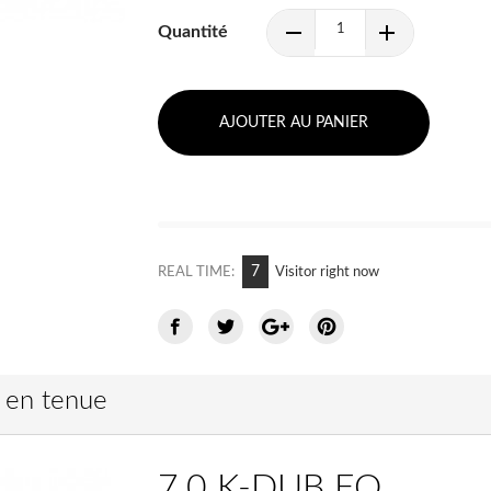
Quantité
AJOUTER AU PANIER
7
REAL TIME:
Visitor right now
e en tenue
7.0 K-DUB FO