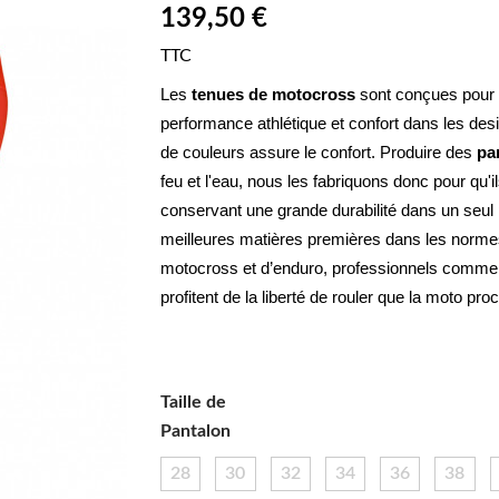
139,50 €
TTC
Les 
tenues de motocross
 sont conçues pour u
performance athlétique et confort dans les de
de couleurs assure le confort. Produire des 
pa
feu et l'eau, nous les fabriquons donc pour qu'il
conservant une grande durabilité dans un seul
meilleures matières premières dans les normes.
motocross et d’enduro, professionnels comme a
profitent de la liberté de rouler que la moto pro
Taille de
Pantalon
28
30
32
34
36
38