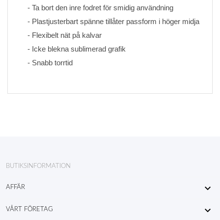
- Ta bort den inre fodret för smidig användning
- Plastjusterbart spänne tillåter passform i höger midja
- Flexibelt nät på kalvar
- Icke blekna sublimerad grafik 
- Snabb torrtid
BUTIKSINFORMATION

AFFÄR

VÅRT FÖRETAG