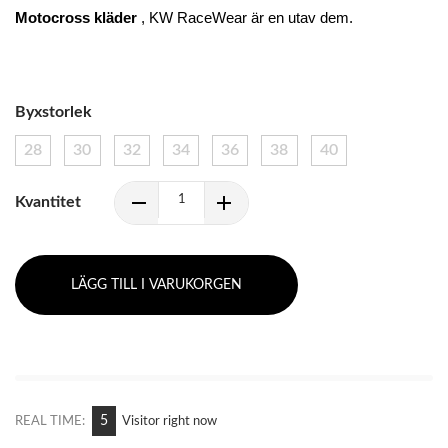
Motocross kläder
 , KW RaceWear är en utav dem.
Byxstorlek
28
30
32
34
36
38
40
Kvantitet
LÄGG TILL I VARUKORGEN
5
REAL TIME:
Visitor right now