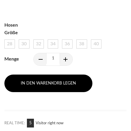
Hosen
Größe
28
30
32
34
36
38
40
Menge
IN DEN WARENKORB LEGEN
5
REAL TIME:
Visitor right now