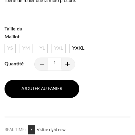
liberté de rouler que la moto procure.
Taille du
Maillot
YS
YM
YL
YXL
YXXL
Quantité
AJOUTER AU PANIER
12
REAL TIME:
Visitor right now