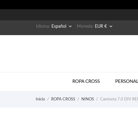


Idioma:
Español
Moneda:
EUR €
ROPA CROSS
PERSONAL
Inicio
ROPA CROSS
NINOS
Camiseta 7.0 DIV R