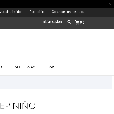

zte distribuidor
Patrocinio
Contacte con nosotros

shopping_cart
Iniciar sesión
(0)
B
SPEEDWAY
KW
REP NIÑO