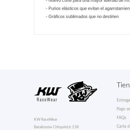
- Nuevo corte para una mayor libertad de mo
- Puńos elásticos que evitan el agarrotamien
- Gráficos sublimados que no destińen
Tie
Entreg
Pago s
FAQs
KW RaceWear
Carta 
Batalionów Chłopskich 138