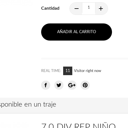
Cantidad
AÑADIR AL CARRITO
11
REAL TIME:
Visitor right now
ponible en un traje
7.0 DIV REP NIÑO