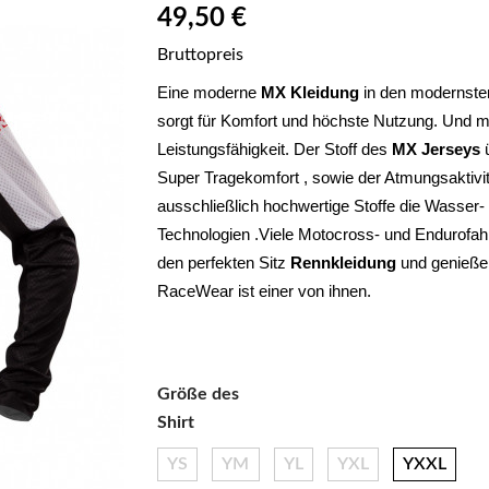
49,50 €
Bruttopreis
Eine moderne 
MX Kleidung
 in den modernsten
sorgt für Komfort und höchste Nutzung. Und ma
Leistungsfähigkeit. Der Stoff des 
MX Jerseys
 
Super Tragekomfort , sowie der Atmungsaktivi
ausschließlich hochwertige Stoffe die Wasser- 
Technologien .Viele Motocross- und Endurofahre
den perfekten Sitz 
Rennkleidung 
und genießen
RaceWear ist einer von ihnen.
Größe des
Shirt
YS
YM
YL
YXL
YXXL