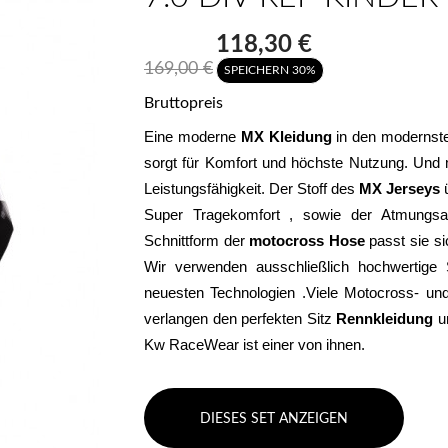
118,30 €
169,00 €
SPEICHERN 30%
Bruttopreis
Eine moderne 
MX Kleidung
 in den modernste
sorgt für Komfort und höchste Nutzung. Und m
Leistungsfähigkeit. Der Stoff des 
MX Jerseys
 
Super Tragekomfort , sowie der Atmungsakt
Schnittform der 
motocross Hose
 passt sie s
Wir verwenden ausschließlich hochwertige S
neuesten Technologien .Viele Motocross- und 
verlangen den perfekten Sitz 
Rennkleidung 
u
Kw RaceWear ist einer von ihnen.
DIESES SET ANZEIGEN