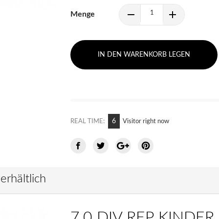
Menge
IN DEN WARENKORB LEGEN
11
REAL TIME:
Visitor right now
erhältlich
7.0 DIV REP KINDER