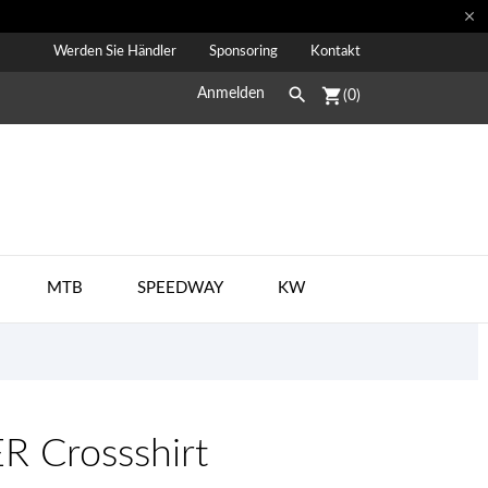

Werden Sie Händler
Sponsoring
Kontakt

shopping_cart
Anmelden
(0)
MTB
SPEEDWAY
KW
R Crossshirt