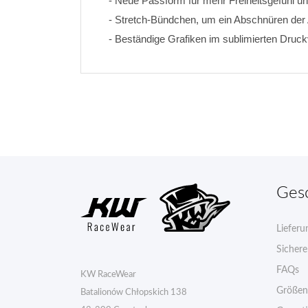
- Neue Passform für mehr Freiheitsgefühl un
- Stretch-Bündchen, um ein Abschnüren de
- Beständige Grafiken im sublimierten Druc
Ges
Lieferu
Sicher
FAQs
KW RaceWear
Größen
Batalionów Chłopskich 138