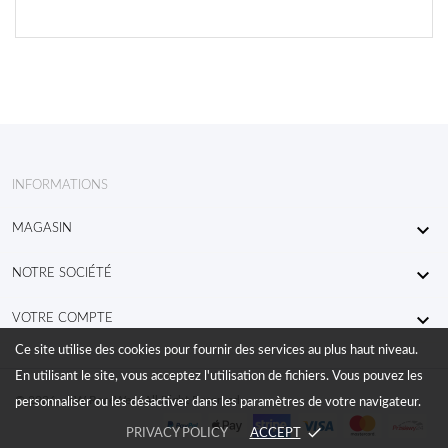
INFORMATIONS

MAGASIN

NOTRE SOCIÉTÉ

VOTRE COMPTE
Ce site utilise des cookies pour fournir des services au plus haut niveau.
En utilisant le site, vous acceptez l'utilisation de fichiers. Vous pouvez les
© 2026 - KW RaceWear All Right Reserved
personnaliser ou les désactiver dans les paramètres de votre navigateur.
done
PRIVACY POLICY
ACCEPT