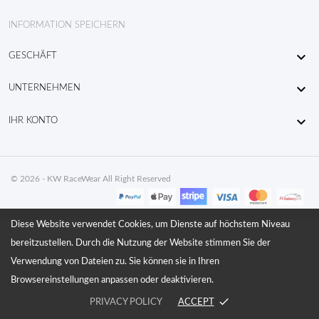
INFORMATION SPEICHERN

GESCHÄFT

UNTERNEHMEN

IHR KONTO
© 2026 - KW RaceWear All Right Reserved
Diese Website verwendet Cookies, um Dienste auf höchstem Niveau
bereitzustellen. Durch die Nutzung der Website stimmen Sie der
Verwendung von Dateien zu. Sie können sie in Ihren
Browsereinstellungen anpassen oder deaktivieren.
done
PRIVACY POLICY
ACCEPT