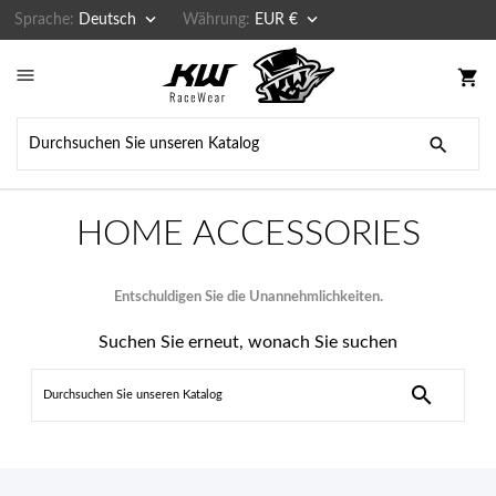


Sprache:
Deutsch
Währung:
EUR €

shopping_cart

HOME ACCESSORIES
Entschuldigen Sie die Unannehmlichkeiten.
Suchen Sie erneut, wonach Sie suchen
