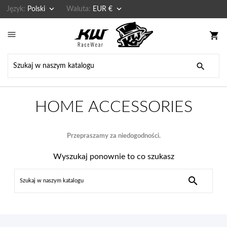


Język:
Polski
Waluta:
EUR €

shopping_cart

HOME ACCESSORIES
Przepraszamy za niedogodności.
Wyszukaj ponownie to co szukasz
