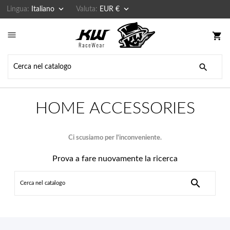


Lingua:
Italiano
Valuta:
EUR €

shopping_cart

HOME ACCESSORIES
Ci scusiamo per l'inconveniente.
Prova a fare nuovamente la ricerca
