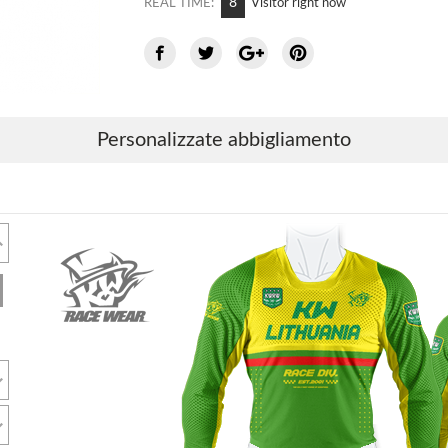
8
REAL TIME:
Visitor right now
Personalizzate abbigliamento