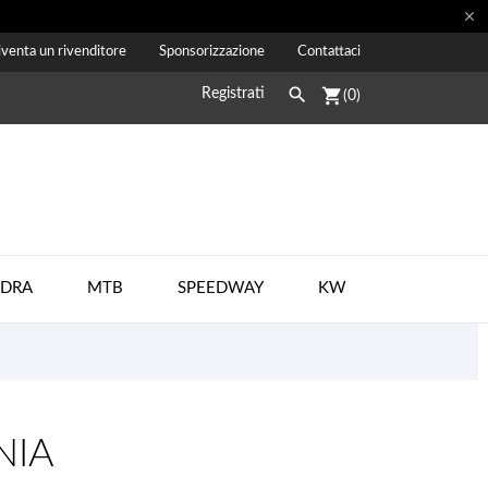

venta un rivenditore
Sponsorizzazione
Contattaci

shopping_cart
Registrati
(0)
ADRA
MTB
SPEEDWAY
KW
NIA