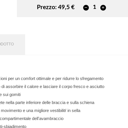
Prezzo:
49,5 €
RODOTTO
rezioni per un comfort ottimale e per ridurre lo sfregamento
di assorbire il calore e lasciare il corpo fresco e asciutto
e sui gomiti
rete nella parte inferiore delle braccia e sulla schiena
 movimento e una migliore vestibilitŕ in sella
me compartimentale dell'avambraccio
nti-sbiadimento