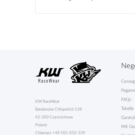
Neg
Conseg
Pagame
FAQs
KW RaceWear
Tabella
Batalionów Chłopskich 138
42-200 Częstochowa
Garanz
Poland
MX Gea
Chiamaci:
+48 505-032-339