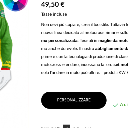
49,50 €
Tasse incluse
Non devi più copiare, crea il tuo stile. 
Tuttavia f
nuova linea dedicata al motocross rimane sullo 
mx personalizzata. 
Tessuti in 
maglie da mot
ma anche durevole
. 
Il nostro 
abbigliamento d
prime e con la tecnologia di produzione di classe
motocross e enduro, indossano la loro 
set mo
solo l’andare in moto può offrire. I prodotti K
PERSONALIZZARE

A di