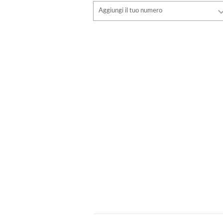
Font
Aggiungi il tuo numero
stile
Font
Colore del carattere
stile
Colore del carattere
Colore di contorno
Colore di contorno
Senza contorno
Senza contorno
INSERISCI
INSERISCI