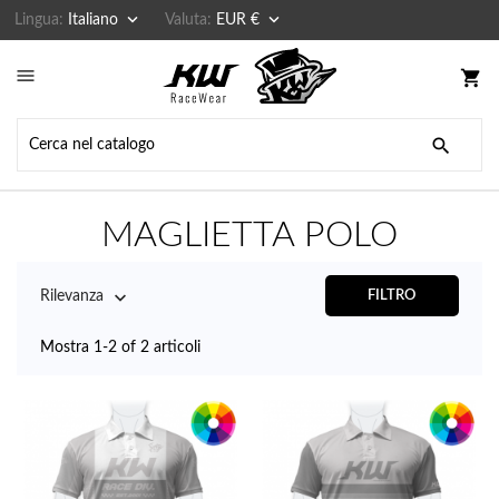


Lingua:
Italiano
Valuta:
EUR €

shopping_cart

MAGLIETTA POLO

Rilevanza
FILTRO
Mostra 1-2 of 2 articoli