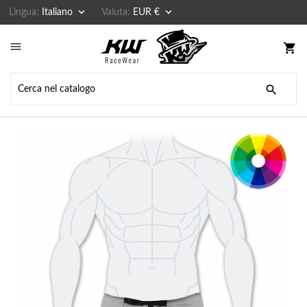


Lingua:
Italiano
Valuta:
EUR €

shopping_cart
