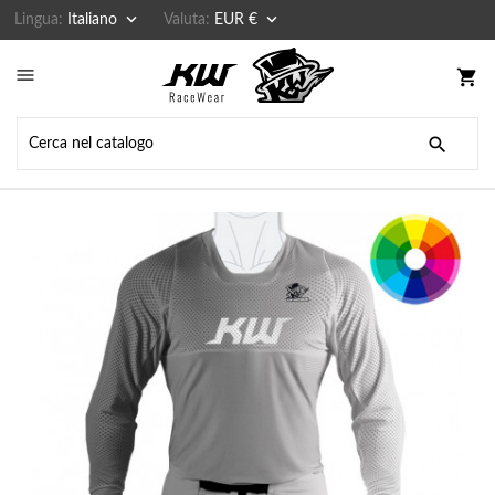


Lingua:
Italiano
Valuta:
EUR €

shopping_cart
