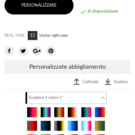
PERSONALIZZARE

A disposizione
9
REAL TIME:
Visitor right now
Personalizzate abbigliamento
Caricare
Scarica
Scegliere il colore 1*