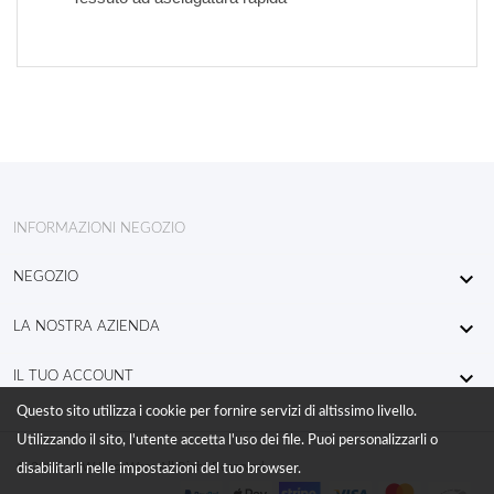
INFORMAZIONI NEGOZIO

NEGOZIO

LA NOSTRA AZIENDA

IL TUO ACCOUNT
Questo sito utilizza i cookie per fornire servizi di altissimo livello.
Utilizzando il sito, l'utente accetta l'uso dei file. Puoi personalizzarli o
© 2026 - KW RaceWear All Right Reserved
disabilitarli nelle impostazioni del tuo browser.