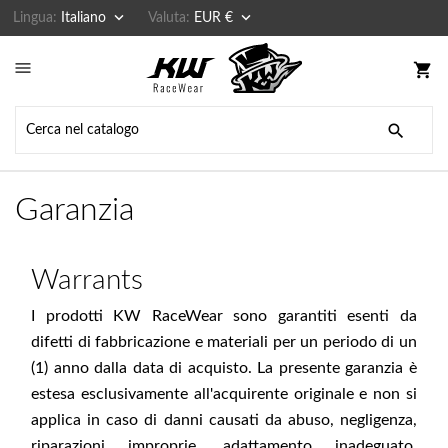


Lingua:
Italiano
Valuta:
EUR €

shopping_cart

Garanzia
Warrants
I prodotti KW RaceWear sono garantiti esenti da
difetti di fabbricazione e materiali per un periodo di un
(1) anno dalla data di acquisto. La presente garanzia è
estesa esclusivamente all'acquirente originale e non si
applica in caso di danni causati da abuso, negligenza,
riparazioni improprie, adattamento inadeguato,