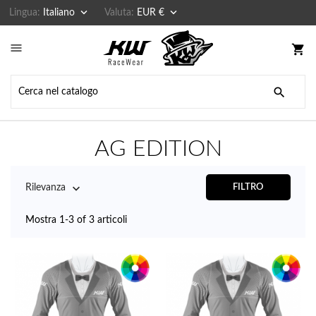


Lingua:
Italiano
Valuta:
EUR €

shopping_cart

AG EDITION

Rilevanza
FILTRO
Mostra 1-3 of 3 articoli