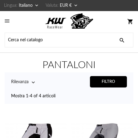


Lingua:
Italiano
Valuta:
EUR €

shopping_cart

PANTALONI

Rilevanza
FILTRO
Mostra 1-4 of 4 articoli