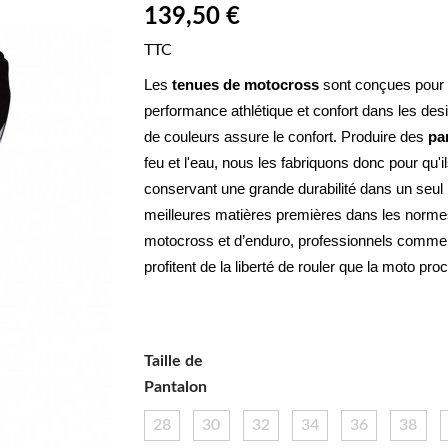
139,50 €
TTC
Les 
tenues de motocross
 sont conçues pour u
performance athlétique et confort dans les de
de couleurs assure le confort. Produire des 
pa
feu et l'eau, nous les fabriquons donc pour qu'il
conservant une grande durabilité dans un seul
meilleures matières premières dans les normes.
motocross et d’enduro, professionnels comme a
profitent de la liberté de rouler que la moto pro
Taille de
Pantalon
28
30
32
34
36
38