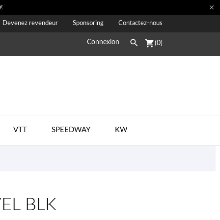

€
Devenez revendeur
Sponsoring
Contactez-nous

shopping_cart
Connexion
(0)
VTT
SPEEDWAY
KW
VEL BLK