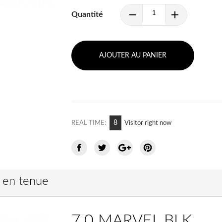
Quantité
AJOUTER AU PANIER
12
REAL TIME:
Visitor right now
e en tenue
7.0 MARVEL BLK