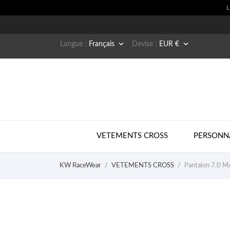


Langue :
Français
Devise :
EUR €
VETEMENTS CROSS
PERSONN
KW RaceWear
VETEMENTS CROSS
Pantalon 7.0 