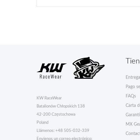
Tie
Entreg
Pago s
FAQs
KW RaceWear
Carta 
Batalionów Chłopskich 138
42-200 Częstochowa
Garant
Poland
MX Gea
Llámenos:
+48 505-032-339
Contac
Envíenos un correo electrónico: