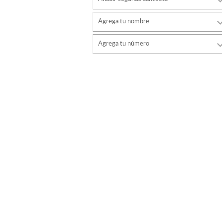
Agrega tu nombre
Tipo de letra
Agrega tu número
estilo
Tipo de letra
Color de fuente
estilo
Color de fuente
Color de contorno
Color de contorno
Sin contorno
Sin contorno
AÑADIR
AÑADIR