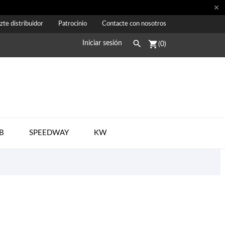

zte distribuidor
Patrocinio
Contacte con nosotros

shopping_cart
Iniciar sesión
(0)
B
SPEEDWAY
KW