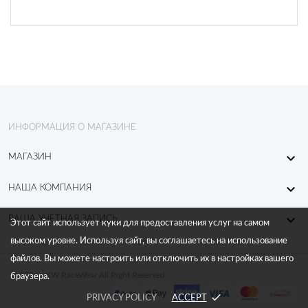
ИНФОРМАЦИЯ О МАГАЗИНЕ

МАГАЗИН

НАША КОМПАНИЯ

ВАША УЧЕТНАЯ ЗАПИСЬ
Этот сайт использует куки для предоставления услуг на самом
высоком уровне. Используя сайт, вы соглашаетесь на использование
файлов. Вы можете настроить или отключить их в настройках вашего
© 2026 - KW RaceWear All Right Reserved
браузера.
done
PRIVACY POLICY
ACCEPT