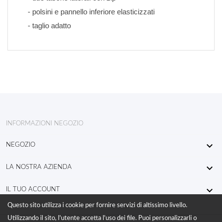
- polsini e pannello inferiore elasticizzati
- taglio adatto
INFORMAZIONI NEGOZIO

NEGOZIO

LA NOSTRA AZIENDA

IL TUO ACCOUNT
Questo sito utilizza i cookie per fornire servizi di altissimo livello.
Utilizzando il sito, l'utente accetta l'uso dei file. Puoi personalizzarli o