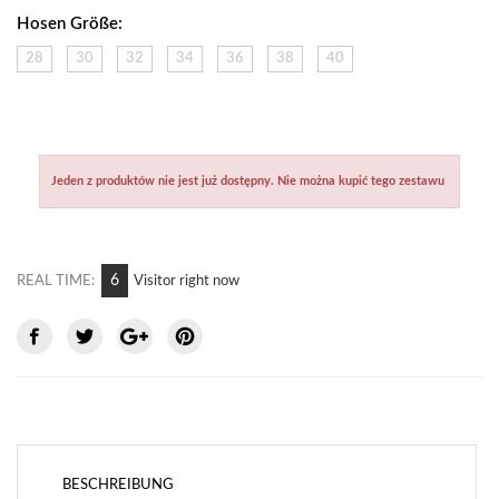
Hosen Größe:
28
30
32
34
36
38
40
Jeden z produktów nie jest już dostępny. Nie można kupić tego zestawu
8
REAL TIME:
Visitor right now
BESCHREIBUNG