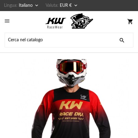


Lingua:
Italiano
Valuta:
EUR €

shopping_cart
