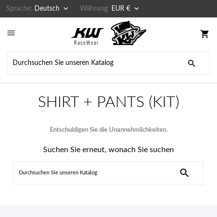


Sprache:
Deutsch
Währung:
EUR €

shopping_cart

SHIRT + PANTS (KIT)
Entschuldigen Sie die Unannehmlichkeiten.
Suchen Sie erneut, wonach Sie suchen
