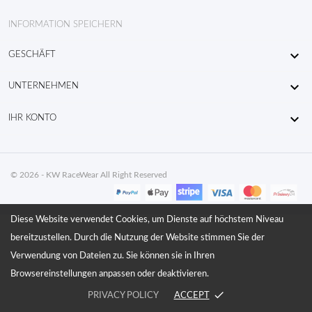
INFORMATION SPEICHERN

GESCHÄFT

UNTERNEHMEN

IHR KONTO
© 2026 - KW RaceWear All Right Reserved
Diese Website verwendet Cookies, um Dienste auf höchstem Niveau
bereitzustellen. Durch die Nutzung der Website stimmen Sie der
Verwendung von Dateien zu. Sie können sie in Ihren
Browsereinstellungen anpassen oder deaktivieren.
done
PRIVACY POLICY
ACCEPT