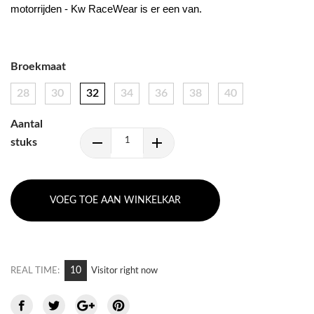
motorrijden - Kw RaceWear is er een van.
Broekmaat
28
30
32
34
36
38
40
Aantal
stuks
VOEG TOE AAN WINKELKAR
10
REAL TIME:
Visitor right now