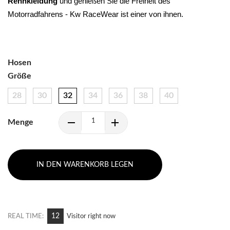
Rennkleidung 
und genießen Sie die Freiheit des 
Motorradfahrens - Kw RaceWear ist einer von ihnen.
Hosen
Größe
28
30
32
34
36
38
40
Menge
IN DEN WARENKORB LEGEN
12
REAL TIME:
Visitor right now