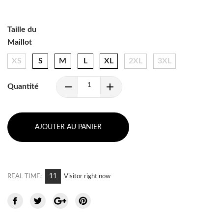
Taille du
Maillot
XS
S
M
L
XL
2XL
3XL
Quantité
AJOUTER AU PANIER
9
REAL TIME:
Visitor right now